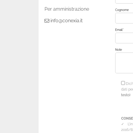
Per amministrazione
Cognome
info@conexia.it
Email*
Note
Dichi
dati pe
testo)
CONS
✓ L’int
2016/67