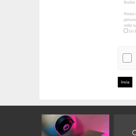
finalit
Presta 
personal
nella s
Do i
Invia
C