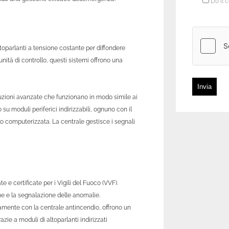
Do il 
altoparlanti a tensione costante per diffondere
tà di controllo, questi sistemi offrono una
Invia
luzioni avanzate che funzionano in modo simile ai
 su moduli periferici indirizzabili, ognuno con il
llo computerizzata. La centrale gestisce i segnali
e certificate per i Vigili del Fuoco (VVF).
one e la segnalazione delle anomalie.
ttamente con la centrale antincendio, offrono un
ie a moduli di altoparlanti indirizzati