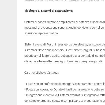
Tipologie di Sistemi di Evacuazione:
Sistemi di base: Utilizzano amplificatori di potenza e linee di 
messaggi di evacuazione sonora. Aggiungendo una semplice uni
soluzione rapida e pratica.
Sistemi avanzati: Per chi ha esigenze più elevate, esistono so
sistemi di rilevazione incendio. Questi sistemi digitali si basano
proprio amplificatore audio, collegati a una centrale di contro
d’allarme e trasmette messaggi di evacuazione preregistrati.
Caratteristiche e Vantaggi:
- Postazioni microfoniche di emergenza: Interamente controllate 
- Postazioni operative: Dotate di tasti per la selezione delle z
- Integrazione e controllo: I sistemi avanzati si integrano dire
consumo energetico ridotto e semplificano la progettazione graz