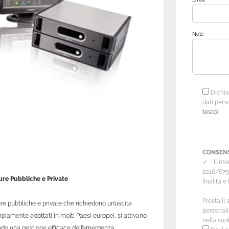
Note
Dichiar
dati pers
testo)
CONSEN
✓ L’inter
2016/679/
ture Pubbliche e Private
finalità e
Presta il
re pubbliche e private che richiedono un’uscita
personali 
mpiamente adottati in molti Paesi europei, si attivano
nella sud
do una gestione efficace dell’emergenza.